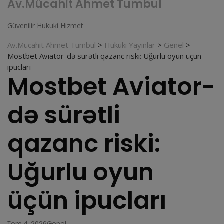
Av.Mücahit Ahmet Tumbul
Güvenilir Hukuki Hizmet
Av.Mücahit Ahmet Tumbul
>
Hukuki Yayınlar
>
Genel
>
Mostbet Aviator-də sürətli qazanc riski: Uğurlu oyun üçün
ipucları
Mostbet Aviator-
də sürətli
qazanc riski:
Uğurlu oyun
üçün ipucları
Tem 4, 2026
Genel