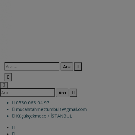
modal-check
Skip
Arama:
to
content
Arama:
0530 063 04 97
mucahitahmettumbul1@gmail.com
Küçükçekmece / İSTANBUL