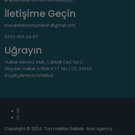
İletişime Geçin
mucahitahmettumbul1@gmail.com
0530 063 04 97
Uğrayın
Halkalı Merkez Mah. 1.İkitelli Cad. No:2
Meydan Halkalı A Blok K:11 No:113, 34303
Küçükçekmece/İstanbul
Copyright © 2024. Tüm Hakları Saklıdır.
Aras Agency