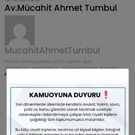
Av.Mücahit Ahmet Tumbul
MucahitAhmetTumbul
Yazı
Förstå lotteriaspekten av EU casinon spel
Så hittar du casino bank ID utan svensk licens alternativ
gezinmesi
HAKKINDA