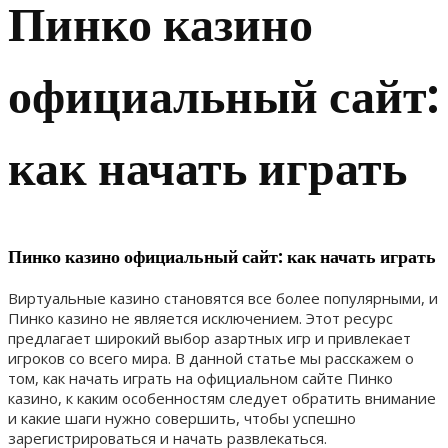
Пинко казино
официальный сайт:
как начать играть
Пинко казино официальный сайт: как начать играть
Виртуальные казино становятся все более популярными, и
Пинко казино не является исключением. Этот ресурс
предлагает широкий выбор азартных игр и привлекает
игроков со всего мира. В данной статье мы расскажем о
том, как начать играть на официальном сайте Пинко
казино, к каким особенностям следует обратить внимание
и какие шаги нужно совершить, чтобы успешно
зарегистрироваться и начать развлекаться.