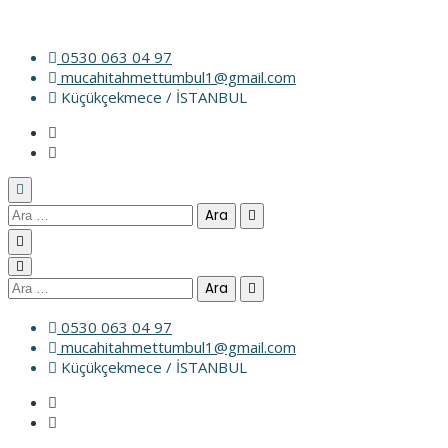
Skip
0530 063 04 97
to
mucahitahmettumbul1@gmail.com
content
Küçükçekmece / İSTANBUL
Arama:
Arama:
0530 063 04 97
mucahitahmettumbul1@gmail.com
Küçükçekmece / İSTANBUL