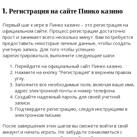
1. Регистрация на сайте Пинко казино
Первый шаг к игре в Пинко казино – это регистрация на
официальном сайте. Процесс регистрации достаточно
прост и занимает всего несколько минут. Вам потребуется
предоставить некоторые личные данные, чтобы создать
учетную запись. Для того чтобы успешно
зарегистрироваться, выполните следующие шаги:
Перейдите на официальный сайт Пинко казино.
Нажмите на кнопку “Регистрация” в верхнем правом
углу.
Заполните все необходимые поля, включая ваше имя,
адрес электронной почты и номер телефона.
Создайте надежный пароль для своей учетной
записи.
Подтвердите регистрацию, следуя инструкциям в
электронном письме.
После завершения этих шагов вы сможете войти в свой
аккаунт и начать играть. Не забудьте ознакомиться с