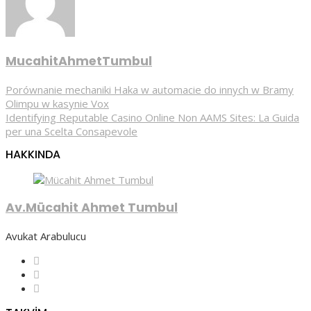
MucahitAhmetTumbul
Yazı
Porównanie mechaniki Haka w automacie do innych w Bramy
Olimpu w kasynie Vox
gezinmesi
Identifying Reputable Casino Online Non AAMS Sites: La Guida
per una Scelta Consapevole
HAKKINDA
Av.Mücahit Ahmet Tumbul
Avukat Arabulucu