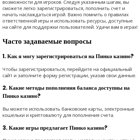
возможности для игроков. Следуя указанным шагам, вы
сможете легко зарегистрироваться, пополнить счет и
начать наслаждаться игрой. Важно помнить о правилах
ответственной игры и использовать ресурсы, доступные
на сайте для поддержки пользователей. Удачи вам в играх!
Часто задаваемые вопросы
1. Как я могу зарегистрироваться на Пинко казино?
Чтобы зарегистрироваться, перейдите на официальный
сайт и заполните форму регистрации, указав свои данные.
2. Какие методы пополнения баланса доступны на
Пинко казино?
Вы можете использовать банковские карты, электронные
кошельки и криптовалюту для пополнения счета.
3. Какие игры предлагает Пинко казино?