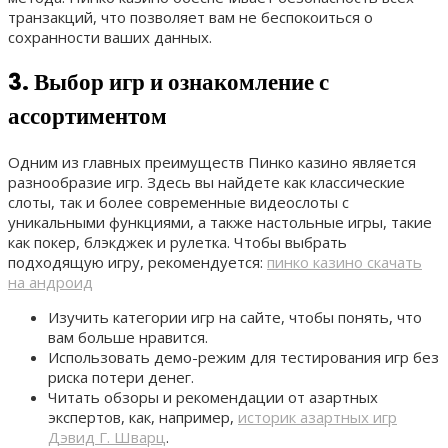
транзакций, что позволяет вам не беспокоиться о
сохранности ваших данных.
3. Выбор игр и ознакомление с
ассортиментом
Одним из главных преимуществ Пинко казино является
разнообразие игр. Здесь вы найдете как классические
слоты, так и более современные видеослоты с
уникальными функциями, а также настольные игры, такие
как покер, блэкджек и рулетка. Чтобы выбрать
подходящую игру, рекомендуется:
пинко казино скачать
на андроид
Изучить категории игр на сайте, чтобы понять, что
вам больше нравится.
Использовать демо-режим для тестирования игр без
риска потери денег.
Читать обзоры и рекомендации от азартных
экспертов, как, например,
историк азартных игр
Дэвид Г. Шварц
.