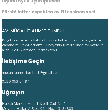
Uğurlu oyun üçün ipucları
Förstå lotteriaspekten av EU casinon spel
AV. MÜCAHİT AHMET TUMBUL
Küçükçekmece Halkalı’da bulunun hukuk büromuzda yerli ve
yabancı müvekkillerimize Türkiye’nin tüm illerinde avukatlık ve
arabuluculuk hizmeti vermekteyiz.
İletişime Geçin
mucahitahmettumbul1@gmail.com
0530 063 04 97
Uğrayın
Halkalı Merkez Mah. 1.İkitelli Cad. No:2
Meydan Halkalı A Blok K:11 No:113, 34303