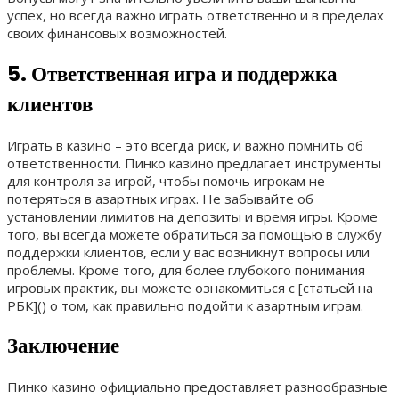
успех, но всегда важно играть ответственно и в пределах
своих финансовых возможностей.
5. Ответственная игра и поддержка
клиентов
Играть в казино – это всегда риск, и важно помнить об
ответственности. Пинко казино предлагает инструменты
для контроля за игрой, чтобы помочь игрокам не
потеряться в азартных играх. Не забывайте об
установлении лимитов на депозиты и время игры. Кроме
того, вы всегда можете обратиться за помощью в службу
поддержки клиентов, если у вас возникнут вопросы или
проблемы. Кроме того, для более глубокого понимания
игровых практик, вы можете ознакомиться с [статьей на
РБК]() о том, как правильно подойти к азартным играм.
Заключение
Пинко казино официально предоставляет разнообразные