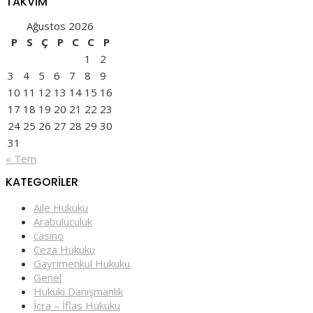
TAKVIM
Ağustos 2026
P
S
Ç
P
C
C
P
1
2
3
4
5
6
7
8
9
10
11
12
13
14
15
16
17
18
19
20
21
22
23
24
25
26
27
28
29
30
31
« Tem
KATEGORILER
Aile Hukuku
Arabuluculuk
casino
Ceza Hukuku
Gayrimenkul Hukuku
Genel
Hukuki Danışmanlık
İcra – İflas Hukuku