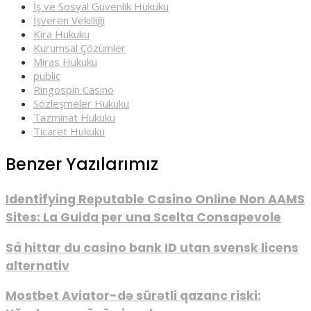
İş ve Sosyal Güvenlik Hukuku
İşveren Vekilliği
Kira Hukuku
Kurumsal Çözümler
Miras Hukuku
public
Ringospin Casino
Sözleşmeler Hukuku
Tazminat Hukuku
Ticaret Hukuku
Benzer Yazılarımız
Identifying Reputable Casino Online Non AAMS
Sites: La Guida per una Scelta Consapevole
Så hittar du casino bank ID utan svensk licens
alternativ
Mostbet Aviator-də sürətli qazanc riski: