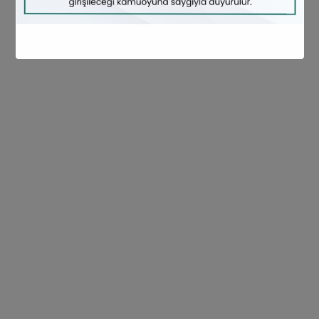
Hukuki Danışmanlık
İcra – İflas Hukuku
İş ve Sosyal Güvenlik Hukuku
İşveren Vekilliği
Kira Hukuku
Kurumsal Çözümler
Miras Hukuku
public
Ringospin Casino
Sözleşmeler Hukuku