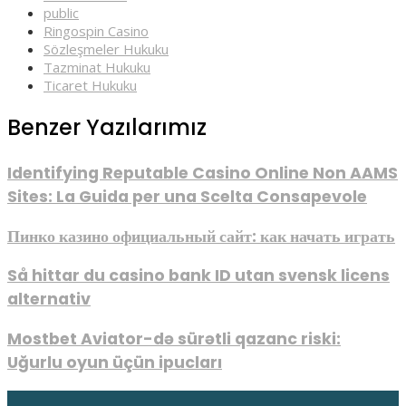
public
Ringospin Casino
Sözleşmeler Hukuku
Tazminat Hukuku
Ticaret Hukuku
Benzer Yazılarımız
Identifying Reputable Casino Online Non AAMS
Sites: La Guida per una Scelta Consapevole
Пинко казино официальный сайт: как начать играть
Så hittar du casino bank ID utan svensk licens
alternativ
Mostbet Aviator-də sürətli qazanc riski:
Uğurlu oyun üçün ipucları