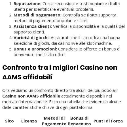
Reputazione:
Cerca recensioni e testimonianze di altri
utenti per identificare eventuali problemi.
Metodi di pagamento:
Controlla se il sito supporta
metodi di pagamento popolari e sicuri.
Assistenza clienti:
Verifica la disponibilità e la qualità del
supporto clienti.
Varietà di giochi:
Assicurati che il sito offra una buona
selezione di giochi, dai casinò live alle slot machine.
Bonus e promozioni:
Considera le offerte e i bonus di
benvenuto che il sito offre.
Confronto tra i migliori Casino non
AAMS affidabili
Ora vediamo un confronto diretto tra alcuni dei più popolari
Casino non AAMS affidabile
attualmente disponibili nel
mercato internazionale. Ecco una tabella che evidenzia alcune
delle caratteristiche chiave di ogni piattaforma:
Metodi di
Bonus di
Sito
Licenza
Punti di Forza
Pagamento
Benvenuto