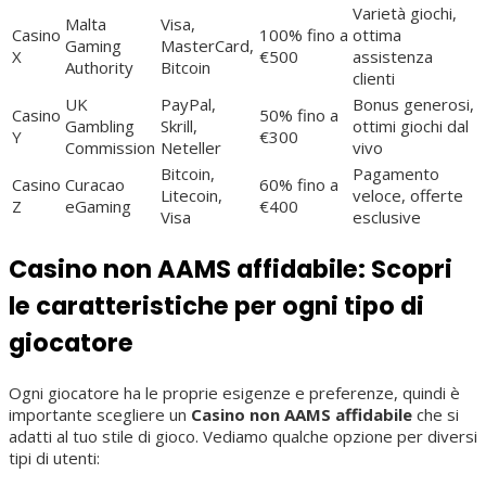
Varietà giochi,
Malta
Visa,
Casino
100% fino a
ottima
Gaming
MasterCard,
X
€500
assistenza
Authority
Bitcoin
clienti
UK
PayPal,
Bonus generosi,
Casino
50% fino a
Gambling
Skrill,
ottimi giochi dal
Y
€300
Commission
Neteller
vivo
Bitcoin,
Pagamento
Casino
Curacao
60% fino a
Litecoin,
veloce, offerte
Z
eGaming
€400
Visa
esclusive
Casino non AAMS affidabile: Scopri
le caratteristiche per ogni tipo di
giocatore
Ogni giocatore ha le proprie esigenze e preferenze, quindi è
importante scegliere un
Casino non AAMS affidabile
che si
adatti al tuo stile di gioco. Vediamo qualche opzione per diversi
tipi di utenti: