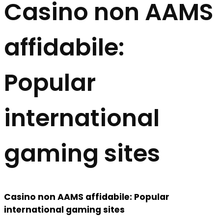
Casino non AAMS
affidabile:
Popular
international
gaming sites
Casino non AAMS affidabile: Popular
international gaming sites