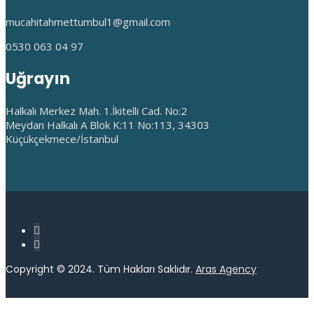
mucahitahmettumbul1@gmail.com
0530 063 04 97
Uğrayın
Halkalı Merkez Mah. 1.İkitelli Cad. No:2
Meydan Halkalı A Blok K:11 No:113, 34303
Küçükçekmece/İstanbul
Copyright © 2024. Tüm Hakları Saklıdır.
Aras Agency