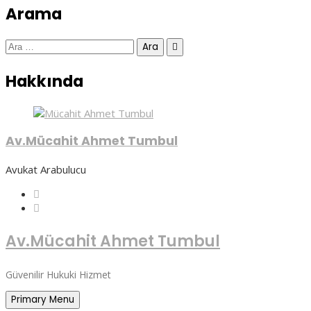
Arama
Arama:
Hakkında
Av.Mücahit Ahmet Tumbul
Avukat Arabulucu
Av.Mücahit Ahmet Tumbul
Güvenilir Hukuki Hizmet
Primary Menu